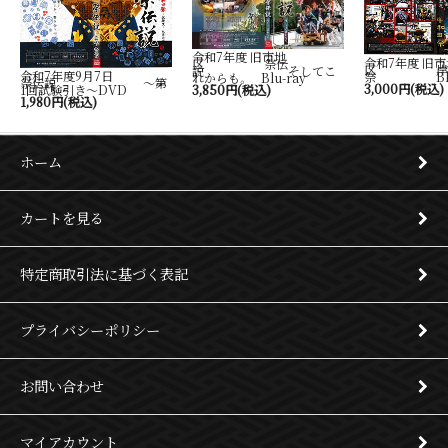
令和7年度 旧市地
令和7年度 旧市
区 祭伝
区 岸
説 そしてこ
令和7年度9月7日
祭 Blu-
れからも。 Blu-ray
祭伝説 ～第
3,000円(税込)
1回試験引き～DVD
3,850円(税込)
1,980円(税込)
ホーム
カートを見る
特定商取引法に基づく表記
プライバシーポリシー
お問い合わせ
マイアカウント