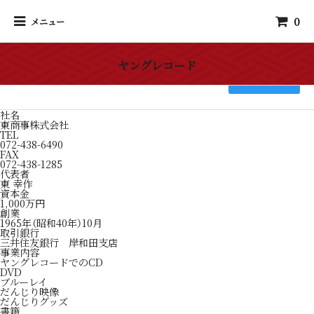
0
メニュー
ヤングレコード
検索
社名
東商事株式会社
TEL
072-438-6490
FAX
072-438-1285
代表者
東 幸作
資本金
1,000万円
創業
1965年（昭和40年）10月
取引銀行
三井住友銀行 岸和田支店
事業内容
ヤングレコードでのCD
DVD
ブルーレイ
だんじり映像
だんじりグッズ
書籍