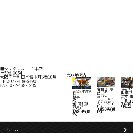
ヤングレコード 本店
〒596-0054
売れ筋商品
大阪府岸和田市宮本町6番18号
TEL：072-438-6490
FAX：072-438-1285
令和7年度
令和7
旧市地
令和7年度9
旧市地
区
月7
祭伝
日
岸和
説
祭伝
そし
説
Blu-
てこれから
～
も。 Blu-
第1回試験
3,000
ray
引き～
(税込)
DVD
3,850円(税
込)
1,980円(税
込)
ホーム