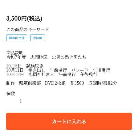
3,500円(税込)
この商品のキーワード
岸和田市外
忠岡町
商品説明
令和7年度 忠岡地区 忠岡の熱き男たち
10月5日 試験曳き
10月11日 曳き出し 午前曵行 パレード 午後曳行
10月12日 忠岡神社宮入 午前曵行 午後曵行
制作 瓢箪俱楽部 DVD2枚組 ￥3500 収録時間182分
個数
カートに入れる