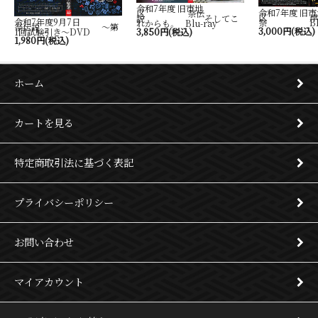
令和7年度 旧市地
令和7年度 旧市
区 祭伝
区 岸
説 そしてこ
令和7年度9月7日
祭 Blu-
れからも。 Blu-ray
祭伝説 ～第
3,000円(税込)
1回試験引き～DVD
3,850円(税込)
1,980円(税込)
ホーム
カートを見る
特定商取引法に基づく表記
プライバシーポリシー
お問い合わせ
マイアカウント