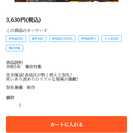
3,630円(税込)
この商品のキーワード
岸和田地区
春木地区
岸和田10月祭礼
岸和田市外
その他地区
事故特集
商品説明
令和5年 事故特集
完全復活！各地区が熱く燃えた祭礼！
笑いあり涙ありのリアルな現場が満載！
祭色兼備 制作
個数
カートに入れる