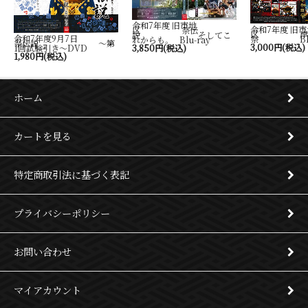
令和7年度 旧市地
令和7年度 旧市
区 祭伝
区 岸
説 そしてこ
令和7年度9月7日
祭 Blu-
れからも。 Blu-ray
祭伝説 ～第
3,000円(税込)
1回試験引き～DVD
3,850円(税込)
1,980円(税込)
ホーム
カートを見る
特定商取引法に基づく表記
プライバシーポリシー
お問い合わせ
マイアカウント