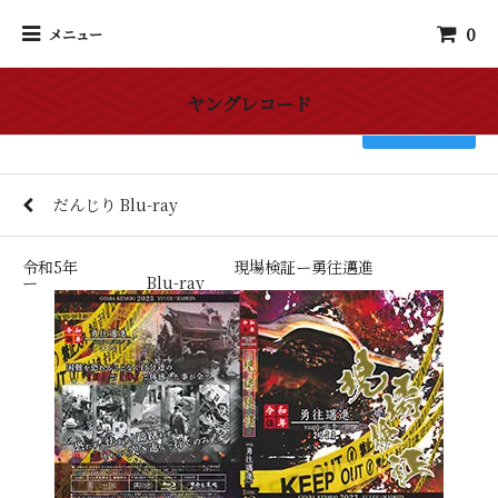
0
メニュー
ヤングレコード
検索
だんじり Blu-ray
令和5年 現場検証ー勇往邁進
ー Blu-ray