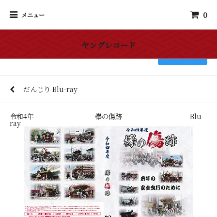
0
メニュー
ヤングレコード
検索
だんじり Blu-ray
令和4年 欅の傷跡 Blu-
ray