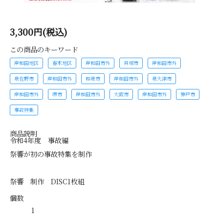
3,300円(税込)
この商品のキーワード
岸和田地区
春木地区
岸和田市外
貝塚市
岸和田市外
泉佐野市
岸和田市外
和泉市
岸和田市外
泉大津市
岸和田市外
堺市
岸和田市外
大阪市
岸和田市外
神戸市
事故特集
商品説明
令和4年度 事故編
祭響が初の事故特集を制作
祭響 制作 DISC1枚組
個数