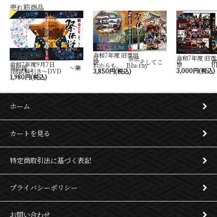
売れ筋商品
令和7年度 旧市地
令和7年度 旧市
区 祭伝
区 岸
説 そしてこ
令和7年度9月7日
祭 Blu-
れからも。 Blu-ray
祭伝説 ～第
3,000円(税込)
1回試験引き～DVD
3,850円(税込)
1,980円(税込)
ホーム
カートを見る
特定商取引法に基づく表記
プライバシーポリシー
お問い合わせ