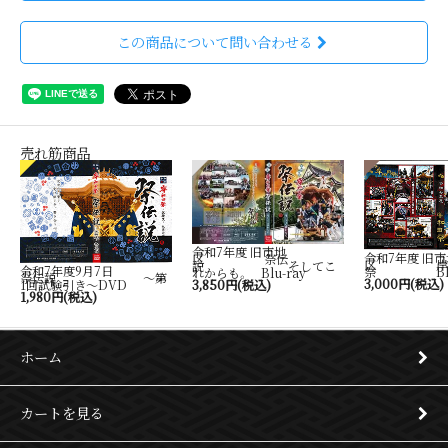
この商品について問い合わせる
売れ筋商品
令和7年度 旧市地
令和7年度 旧市
区 祭伝
区 岸
説 そしてこ
令和7年度9月7日
祭 Blu-
れからも。 Blu-ray
祭伝説 ～第
3,000円(税込)
1回試験引き～DVD
3,850円(税込)
1,980円(税込)
ホーム
カートを見る