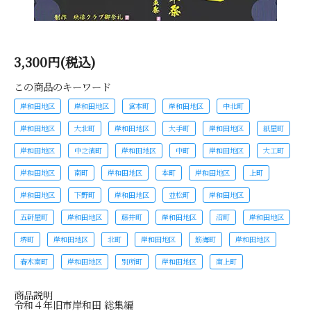
3,300円(税込)
この商品のキーワード
岸和田地区
岸和田地区
宮本町
岸和田地区
中北町
岸和田地区
大北町
岸和田地区
大手町
岸和田地区
紙屋町
岸和田地区
中之濱町
岸和田地区
中町
岸和田地区
大工町
岸和田地区
南町
岸和田地区
本町
岸和田地区
上町
岸和田地区
下野町
岸和田地区
並松町
岸和田地区
五軒屋町
岸和田地区
藤井町
岸和田地区
沼町
岸和田地区
堺町
岸和田地区
北町
岸和田地区
筋海町
岸和田地区
春木南町
岸和田地区
別所町
岸和田地区
南上町
商品説明
令和４年旧市岸和田 総集編