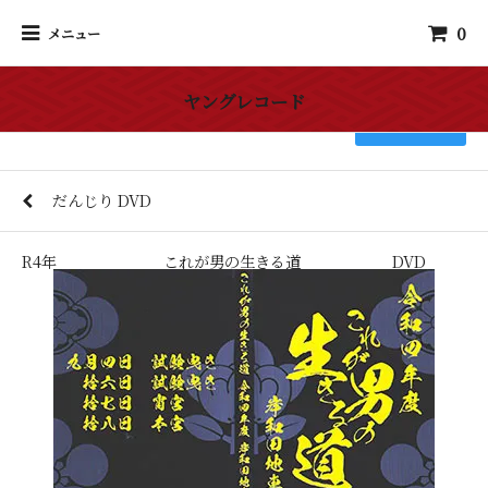
0
メニュー
ヤングレコード
検索
だんじり DVD
R4年 これが男の生きる道 DVD