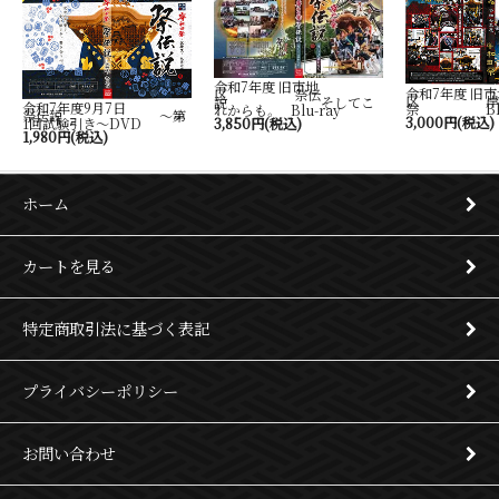
令和7年度 旧市地
令和7年度 旧市
区 祭伝
区 岸
説 そしてこ
令和7年度9月7日
祭 Blu-
れからも。 Blu-ray
祭伝説 ～第
3,000円(税込)
1回試験引き～DVD
3,850円(税込)
1,980円(税込)
ホーム
カートを見る
特定商取引法に基づく表記
プライバシーポリシー
お問い合わせ