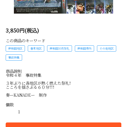
3,850円(税込)
この商品のキーワード
岸和田地区
春木地区
岸和田10月祭礼
岸和田市外
その他地区
事故特集
商品説明
令和４年 事故特集
３年ぶりに各地区が熱く燃えた祭礼！
こころを揺さぶる６０分！！！
奏ーKANADEー 制作
個数