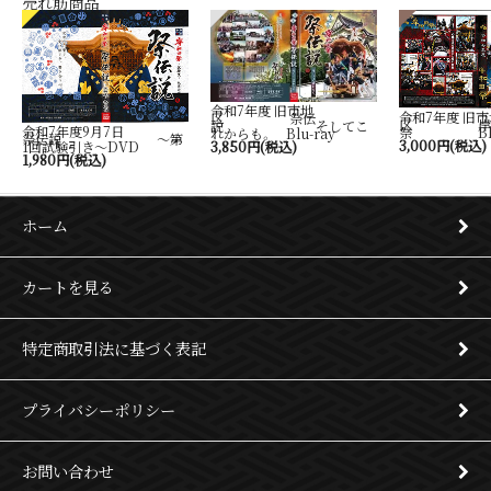
売れ筋商品
令和7年度 旧市地
令和7年度 旧市
区 祭伝
区 岸
説 そしてこ
令和7年度9月7日
祭 Blu-
れからも。 Blu-ray
祭伝説 ～第
3,000円(税込)
1回試験引き～DVD
3,850円(税込)
1,980円(税込)
ホーム
カートを見る
特定商取引法に基づく表記
プライバシーポリシー
お問い合わせ