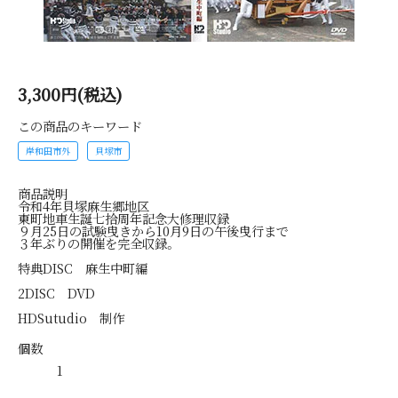
3,300円(税込)
この商品のキーワード
岸和田市外
貝塚市
商品説明
令和4年貝塚麻生郷地区
東町地車生誕七拾周年記念大修理収録
９月25日の試験曳きから10月9日の午後曳行まで
３年ぶりの開催を完全収録。
特典DISC 麻生中町編
2DISC DVD
HDSutudio 制作
個数