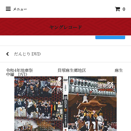
0
メニュー
ヤングレコード
検索
だんじり DVD
令和4年地車祭 貝塚麻生郷地区 麻生
中編 DVD