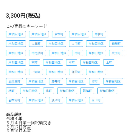
3,300円(税込)
この商品のキーワード
岸和田地区
岸和田地区
宮本町
岸和田地区
中北町
岸和田地区
大北町
岸和田地区
大手町
岸和田地区
紙屋町
岸和田地区
中之濱町
岸和田地区
中町
岸和田地区
大工町
岸和田地区
南町
岸和田地区
本町
岸和田地区
上町
岸和田地区
下野町
岸和田地区
並松町
岸和田地区
五軒屋町
岸和田地区
藤井町
岸和田地区
沼町
岸和田地区
堺町
岸和田地区
北町
岸和田地区
筋海町
岸和田地区
春木南町
岸和田地区
別所町
岸和田地区
南上町
商品説明
令和４年
９月４日第一回試験曳き
９月17日宵宮
９月18日本宮