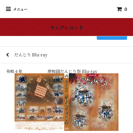
0
メニュー
ヤングレコード
検索
だんじり Blu-ray
令和４年 岸和田だんじり祭 Blu-ray