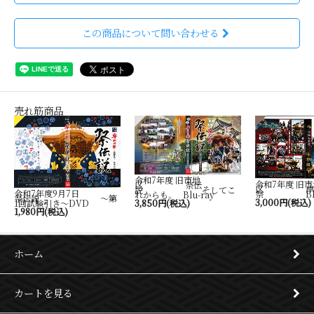
この商品について問い合わせる
売れ筋商品
令和7年度 旧市地
令和7年度 旧市
区 祭伝
区 岸
説 そしてこ
令和7年度9月7日
祭 Blu-
れからも。 Blu-ray
祭伝説 ～第
3,000円(税込)
1回試験引き～DVD
3,850円(税込)
1,980円(税込)
ホーム
カートを見る