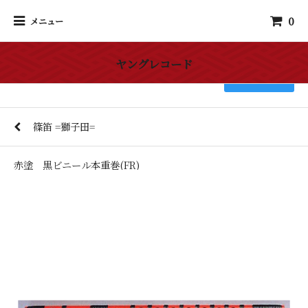
0
メニュー
ヤングレコード
検索
篠笛 =獅子田=
赤塗 黒ビニール本重巻(FR)