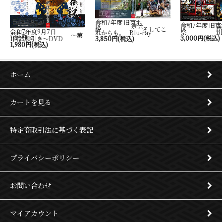
令和7年度 旧市地
令和7年度 旧市
区 祭伝
区 岸
説 そしてこ
令和7年度9月7日
祭 Blu-
れからも。 Blu-ray
祭伝説 ～第
3,000円(税込)
1回試験引き～DVD
3,850円(税込)
1,980円(税込)
ホーム
カートを見る
特定商取引法に基づく表記
プライバシーポリシー
お問い合わせ
マイアカウント