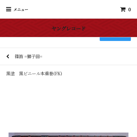
0
メニュー
ヤングレコード
検索
篠笛 =獅子田=
黒塗 黒ビニール本重巻(FK)