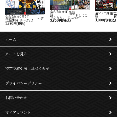
令和7年度 旧市地
令和7年度 旧市
区 祭伝
区 岸
説 そしてこ
令和7年度9月7日
祭 Blu-
れからも。 Blu-ray
祭伝説 ～第
3,000円(税込)
1回試験引き～DVD
3,850円(税込)
1,980円(税込)
ホーム
カートを見る
特定商取引法に基づく表記
プライバシーポリシー
お問い合わせ
マイアカウント