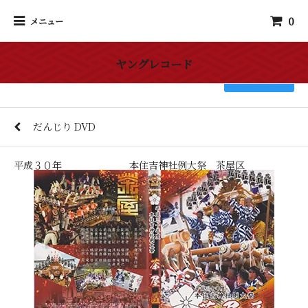
0
メニュー
ヤングレコード
検索
だんじり DVD
平成３０年 本住吉神社例大祭 茶屋区