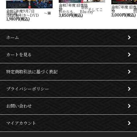
令和7年度 旧市地
令和7年度 旧市
区 祭伝
区 岸
説 そしてこ
令和7年度9月7日
祭 Blu-
れからも。 Blu-ray
祭伝説 ～第
3,000円(税込)
1回試験引き～DVD
3,850円(税込)
1,980円(税込)
ホーム
カートを見る
特定商取引法に基づく表記
プライバシーポリシー
お問い合わせ
マイアカウント