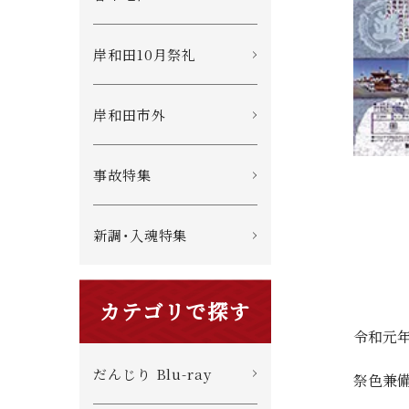
岸和田10月祭礼
岸和田市外
事故特集
新調・入魂特集
カテゴリで探す
令和元
だんじり Blu-ray
祭色兼