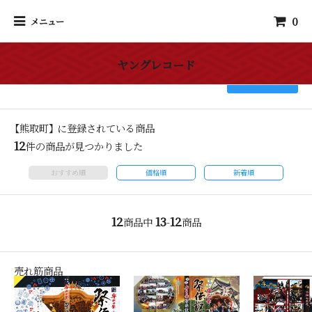
0
メニュー
ヤングレコード
検索
【熊取町】 に登録されている商品
12
件の商品が見つかりました
おすすめ順
価格順
新着順
12
13
12
商品中
-
商品
売れ筋商品