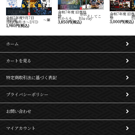
令和7年度 旧市地
令和7年度 旧市
区 祭伝
区 岸
説 そしてこ
令和7年度9月7日
祭 Blu-
れからも。 Blu-ray
祭伝説 ～第
3,000円(税込)
1回試験引き～DVD
3,850円(税込)
1,980円(税込)
ホーム
カートを見る
特定商取引法に基づく表記
プライバシーポリシー
お問い合わせ
マイアカウント