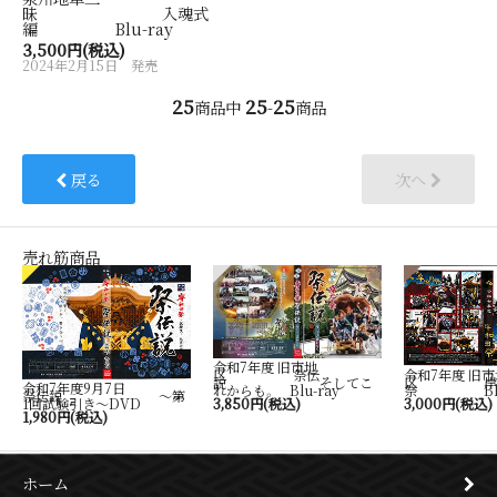
昧 入魂式
編 Blu-ray
3,500円(税込)
2024年2月15日 発売
25
25
25
商品中
-
商品
戻る
次へ
売れ筋商品
令和7年度 旧市地
令和7年度 旧市
区 祭伝
区 岸
説 そしてこ
令和7年度9月7日
祭 Blu-
れからも。 Blu-ray
祭伝説 ～第
3,000円(税込)
1回試験引き～DVD
3,850円(税込)
1,980円(税込)
ホーム