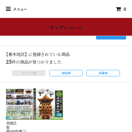
0
メニュー
ヤングレコード
検索
【春木地区】 に登録されている商品
25
件の商品が見つかりました
おすすめ順
価格順
新着順
令和5
年
泉州地車三